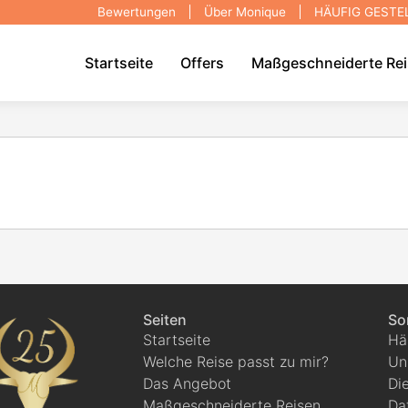
Bewertungen
Über Monique
HÄUFIG GESTE
Startseite
Offers
Maßgeschneiderte Re
Seiten
So
Startseite
Hä
Welche Reise passt zu mir?
Un
Das Angebot
Di
Maßgeschneiderte Reisen
Da