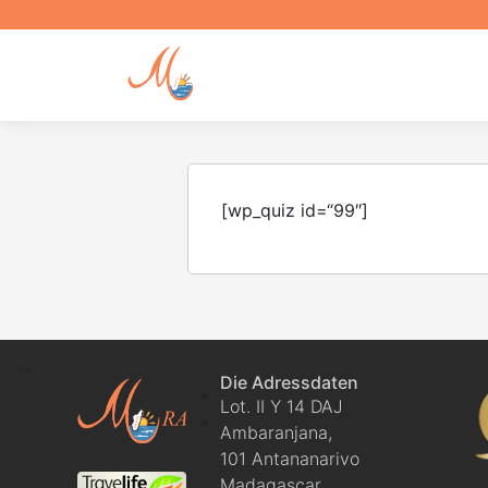
MoraTravel
DE
[wp_quiz id=“99″]
Die Adressdaten
Lot. II Y 14 DAJ
Ambaranjana,
101 Antananarivo
Mora-Travel
Madagascar