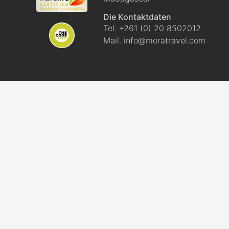
Die Kontaktdaten
Travelife
Tel. +261 (0) 20 8502012
Mail.
info@moratravel.com
TheCode.org