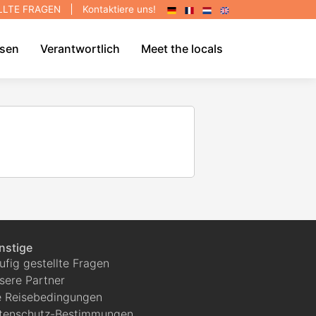
LLTE FRAGEN
Kontaktiere uns!
DE
FR
NL
EN
isen
Verantwortlich
Meet the locals
nstige
ufig gestellte Fragen
sere Partner
e Reisebedingungen
tenschutz-Bestimmungen