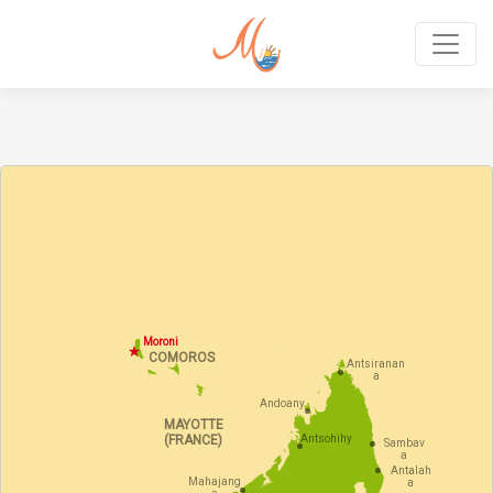
MoraTravel DE
Moroni
COMOROS
Antsiranan
a
Andoany
MAYOTTE
(FRANCE)
Antsohihy
Sambav
a
Antalah
Mahajang
a