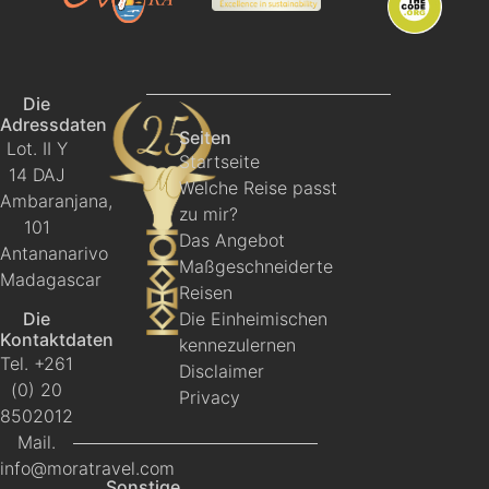
Mora-Travel
Travelife
TheCode.org
Die
Adressdaten
Seiten
Lot. II Y
Genießen Sie die trockene Granitlandschaft des
Startseite
14 DAJ
Isalo-Nationalparks mit seiner einzigartigen Flora
Welche Reise passt
Ambaranjana,
und Fauna. Bei der Ankunft sind nur die Felsen zu
zu mir?
101
sehen, aber in den Schluchten gibt es immer noch
Das Angebot
Antananarivo
"Wildtiere" und eine besondere Flora.
Maßgeschneiderte
Madagascar
Reisen
Die
Die Einheimischen
Kontaktdaten
kennezulernen
Tel. +261
Disclaimer
(0) 20
Privacy
8502012
Mail.
info@moratravel.com
Sonstige