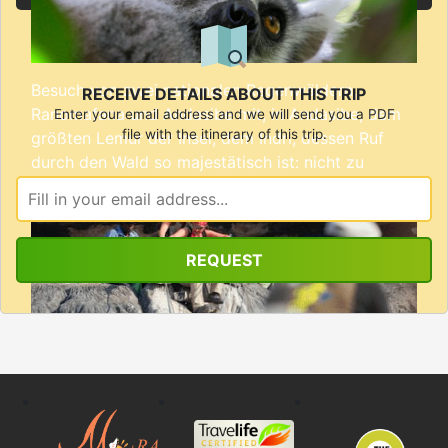
Besuch von zwei nationalen Regenwäldern,
RECEIVE DETAILS ABOUT THIS TRIP
Ranomafana und Andasibe mit, in Andasibe, dem
Enter your email address and we will send you a PDF
file with the itinerary of this trip.
größten Lemur der Insel, dem Indri, dessen Ruf
durch den Wald so majestätisch ist: nicht zu
Email
verpassen!
*
Die berühmte Baobab Allee und die Unique
Unesco klassifizierten Tsingy de Bemaraha.