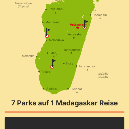
a
Mozambique
Channel
Besalamp
y
Toamasin
a
Maintirano
Antananariv
o
Antsirabe
Morondava
Fianarantsoa
Manj
Morombe
a
Ihosy
Farafangan
a
Toliara
INDIAN
OCEAN
Androka
Tolanar
o
7 Parks auf 1 Madagaskar Reise